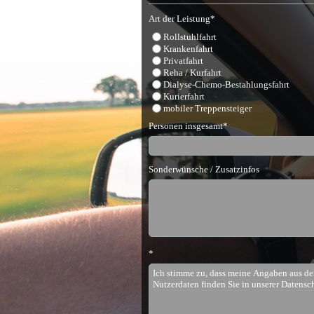
Art der Leistung*
Rollstuhlfahrt
Krankenfahrt
Privatfahrt
Reha / Kurfahrt
Dialyse-Chemo-Bestahlungsfahrt
Kurierfahrt
mobiler Treppensteiger
Personen insgesamt*
Sonderwünsche / Zusatzinfos
*